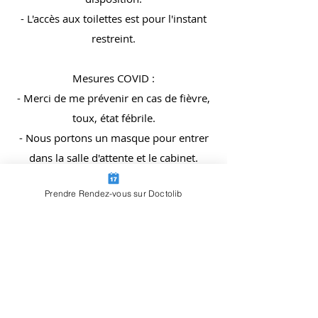
- L'accès aux toilettes est pour l'instant
restreint.
Mesures COVID :
- Merci de me prévenir en cas de fièvre,
toux, état fébrile.
- Nous portons un masque pour entrer
dans la salle d'attente et le cabinet.
- Le cabinet est aéré entre chaque
Prendre Rendez-vous sur Doctolib
séance et le fauteuil nettoyé après
chaque patient.
Pendant la séance :
Nous pouvons ôter nos masques car
une distance supérieure à 1,50 mètre
est respectée.